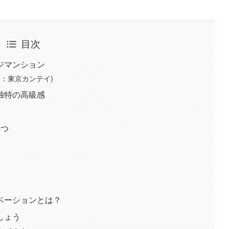
目次
ジマンション
：東京カンテイ)
独特の高級感
4つ
ベーションとは？
しょう