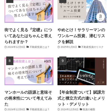
街でよく見る『定礎』につ
やめとけ！サラリーマンの
いてあなたはちゃんと答え
ワンルーム投資、潜むリス
られますか？
クを解説
2024年12月6日
不動産投資とは？
2025年1月6日
不動産投資のリスク
マンホールの語源と意味そ
【年金制度ついて】賦課方
の将来性について考えてみ
式と積立方式の違いとメリ
た
ット・デメリット
2024年12月6日
不動産投資とは？
2024年12月6日
投資の種類