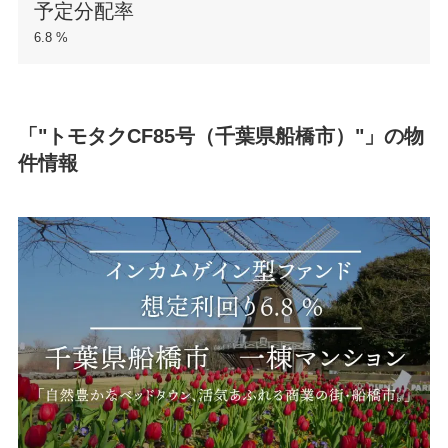
予定分配率
6.8 %
「"トモタクCF85号（千葉県船橋市）"」の物
件情報