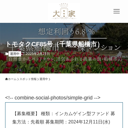
トモタクCF85号（千葉県船橋市）
2025年2月15日
運用中
ホーム
スポット情報
運用中
<!-- combine-social-photos/simple-grid -->
【募集概要】 種類：インカムゲイン型ファンド 募
集方法：先着順 募集期間：2024年12月11日(水)