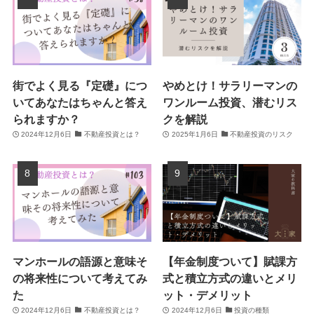
街でよく見る『定礎』につ
やめとけ！サラリーマンの
いてあなたはちゃんと答え
ワンルーム投資、潜むリス
られますか？
クを解説
2024年12月6日
不動産投資とは？
2025年1月6日
不動産投資のリスク
マンホールの語源と意味そ
【年金制度ついて】賦課方
の将来性について考えてみ
式と積立方式の違いとメリ
た
ット・デメリット
2024年12月6日
不動産投資とは？
2024年12月6日
投資の種類