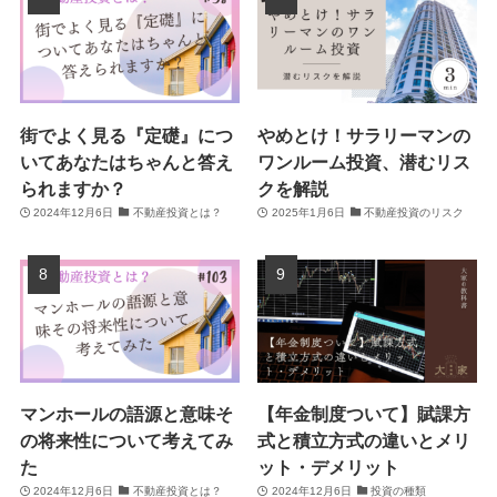
街でよく見る『定礎』につ
やめとけ！サラリーマンの
いてあなたはちゃんと答え
ワンルーム投資、潜むリス
られますか？
クを解説
2024年12月6日
不動産投資とは？
2025年1月6日
不動産投資のリスク
マンホールの語源と意味そ
【年金制度ついて】賦課方
の将来性について考えてみ
式と積立方式の違いとメリ
た
ット・デメリット
2024年12月6日
不動産投資とは？
2024年12月6日
投資の種類