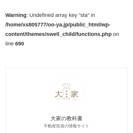
Warning
: Undefined array key "sta" in
/home/xs805777/oo-ya.jp/public_html/wp-
content/themes/swell_child/functions.php
on
line
690
大家の教科書
不動産投資の情報サイト