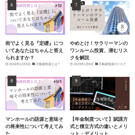
街でよく見る『定礎』につ
やめとけ！サラリーマンの
いてあなたはちゃんと答え
ワンルーム投資、潜むリス
られますか？
クを解説
2024年12月6日
不動産投資とは？
2025年1月6日
不動産投資のリスク
マンホールの語源と意味そ
【年金制度ついて】賦課方
の将来性について考えてみ
式と積立方式の違いとメリ
た
ット・デメリット