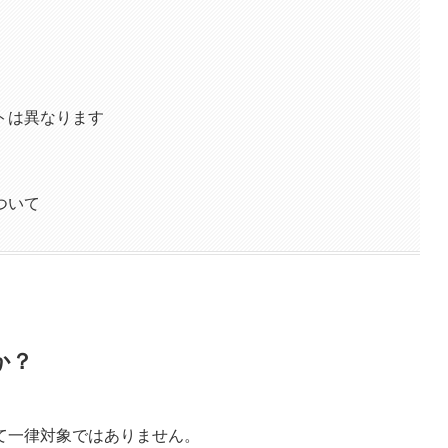
トは異なります
ついて
か？
て一律対象ではありません。